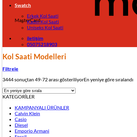
Swatch
Erkek Kol Saati
MasterCard
Kadın Kol Saati
Uniseks Kol Saati
iletişim
05075218903
Kol Saati Modelleri
Filtrele
3444 sonuçtan 49-72 arası gösteriliyor
En yeniye göre sıralandı
KATEGORİLER
KAMPANYALI ÜRÜNLER
Calvin Klein
Casio
Diesel
Emporio Armani
Fossil