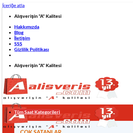
İçeriğe atla
Alışverişin "A" Kalitesi
Hakkımızda
Blog
İletişim
SSS
Gizlilik Politikası
Alışverişin "A" Kalitesi
Tüm Saat Kategorileri
ÇOK SATANLAR