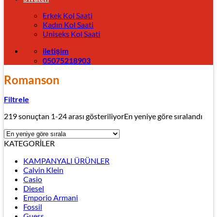
Erkek Kol Saati
Kadın Kol Saati
Uniseks Kol Saati
iletişim
05075218903
Romanson
Filtrele
219 sonuçtan 1-24 arası gösteriliyor
En yeniye göre sıralandı
KATEGORİLER
KAMPANYALI ÜRÜNLER
Calvin Klein
Casio
Diesel
Emporio Armani
Fossil
Guess