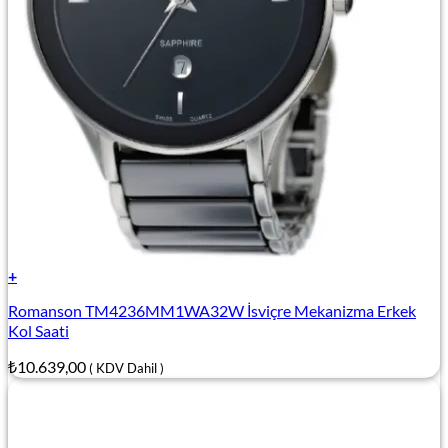
+
Romanson TM4236MM1WA32W İsviçre Mekanizma Erkek
Kol Saati
₺
10.639,00
( KDV Dahil )