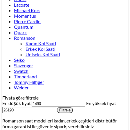
Lacoste
Michael Kors
Momentus
Pierre Cardin
Quantum
Quark
Romanson
Kadın Kol Saati
Erkek Kol Saati
Uniseks Kol Saati
Seiko
Slazenger
Swatch
Timberland
Tommy Hilfiger
Welder
Fiyata göre filtrele
En düşük fiyat
En yüksek fiyat
Filtrele
Romanson saat modelleri kadın, erkek çeşitleri distribütör
firma garantisi ile güvenle sipariş verebilirsiniz.