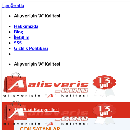
İçeriğe atla
Alışverişin "A" Kalitesi
Hakkımızda
Blog
İletişim
SSS
Gizlilik Politikası
Alışverişin "A" Kalitesi
Tüm Saat Kategorileri
ÇOK SATANLAR