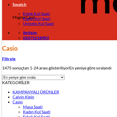
Swatch
Erkek Kol Saati
MasterCard
Kadın Kol Saati
Uniseks Kol Saati
iletişim
05075218903
Casio
Filtrele
1475 sonuçtan 1-24 arası gösteriliyor
En yeniye göre sıralandı
KATEGORİLER
KAMPANYALI ÜRÜNLER
Calvin Klein
Casio
Masa Saati
Kadın Kol Saati
Erkek Kol Saati