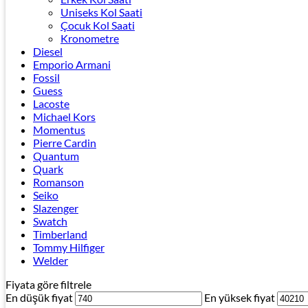
Uniseks Kol Saati
Çocuk Kol Saati
Kronometre
Diesel
Emporio Armani
Fossil
Guess
Lacoste
Michael Kors
Momentus
Pierre Cardin
Quantum
Quark
Romanson
Seiko
Slazenger
Swatch
Timberland
Tommy Hilfiger
Welder
Fiyata göre filtrele
En düşük fiyat
En yüksek fiyat