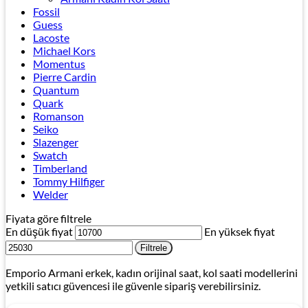
Fossil
Guess
Lacoste
Michael Kors
Momentus
Pierre Cardin
Quantum
Quark
Romanson
Seiko
Slazenger
Swatch
Timberland
Tommy Hilfiger
Welder
Fiyata göre filtrele
En düşük fiyat
En yüksek fiyat
Filtrele
Emporio Armani erkek, kadın orijinal saat, kol saati modellerini
yetkili satıcı güvencesi ile güvenle sipariş verebilirsiniz.