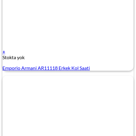
+
Stokta yok
Emporio Armani AR11118 Erkek Kol Saati