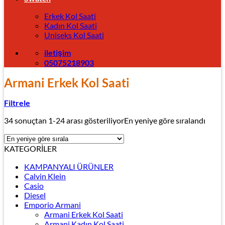
Erkek Kol Saati
Kadın Kol Saati
Uniseks Kol Saati
iletişim
05075218903
Armani Erkek Kol Saati
Filtrele
34 sonuçtan 1-24 arası gösteriliyor
En yeniye göre sıralandı
KATEGORİLER
KAMPANYALI ÜRÜNLER
Calvin Klein
Casio
Diesel
Emporio Armani
Armani Erkek Kol Saati
Armani Kadın Kol Saati