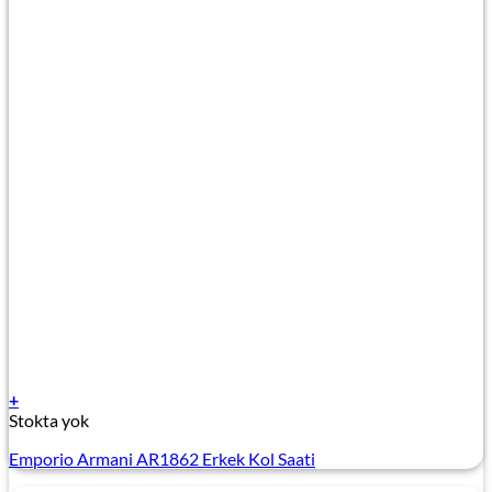
+
Stokta yok
Emporio Armani AR1862 Erkek Kol Saati