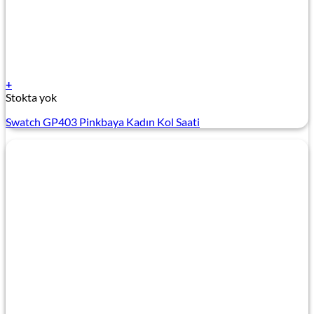
+
Stokta yok
Swatch GP403 Pinkbaya Kadın Kol Saati