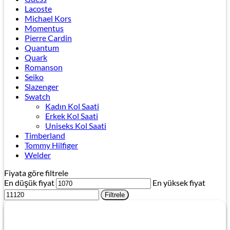
Lacoste
Michael Kors
Momentus
Pierre Cardin
Quantum
Quark
Romanson
Seiko
Slazenger
Swatch
Kadın Kol Saati
Erkek Kol Saati
Uniseks Kol Saati
Timberland
Tommy Hilfiger
Welder
Fiyata göre filtrele
En düşük fiyat
En yüksek fiyat
Filtrele