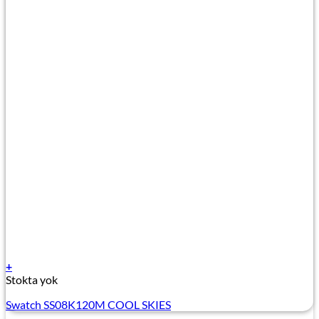
+
Stokta yok
Swatch SS08K120M COOL SKIES