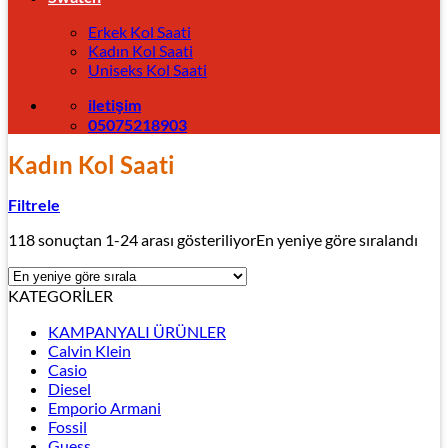
Erkek Kol Saati
Kadın Kol Saati
Uniseks Kol Saati
iletişim
05075218903
Kadın Kol Saati
Filtrele
118 sonuçtan 1-24 arası gösteriliyor
En yeniye göre sıralandı
KATEGORİLER
KAMPANYALI ÜRÜNLER
Calvin Klein
Casio
Diesel
Emporio Armani
Fossil
Guess