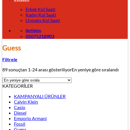
Erkek Kol Saati
Kadın Kol Saati
Uniseks Kol Saati
iletişim
05075218903
Guess
Filtrele
89 sonuçtan 1-24 arası gösteriliyor
En yeniye göre sıralandı
KATEGORİLER
KAMPANYALI ÜRÜNLER
Calvin Klein
Casio
Diesel
Emporio Armani
Fossil
Guess