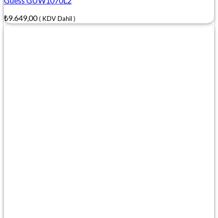
Guess GUW1070L2
₺
9.649,00
( KDV Dahil )