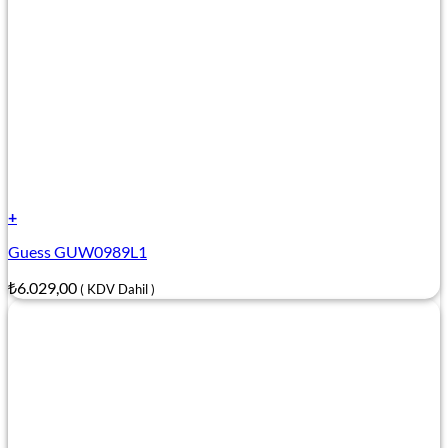
+
Guess GUW0989L1
₺
6.029,00
( KDV Dahil )