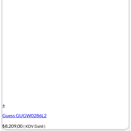
+
Guess GUGW0286L2
₺
8.209,00
( KDV Dahil )