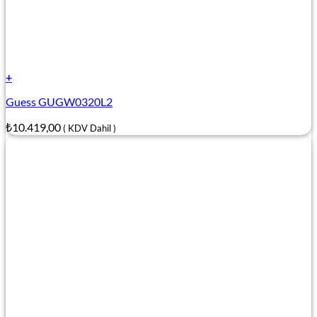
+
Guess GUGW0320L2
₺
10.419,00
( KDV Dahil )