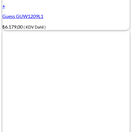
+
Guess GUW1209L1
₺
6.179,00
( KDV Dahil )