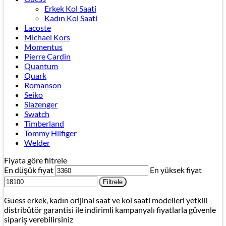
Erkek Kol Saati
Kadın Kol Saati
Lacoste
Michael Kors
Momentus
Pierre Cardin
Quantum
Quark
Romanson
Seiko
Slazenger
Swatch
Timberland
Tommy Hilfiger
Welder
Fiyata göre filtrele
En düşük fiyat
En yüksek fiyat
Filtrele
Guess erkek, kadın orijinal saat ve kol saati modelleri yetkili
distribütör garantisi ile indirimli kampanyalı fiyatlarla güvenle
sipariş verebilirsiniz