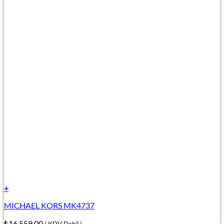
+
MICHAEL KORS MK4737
₺
16.559,00