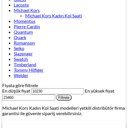
Lacoste
Michael Kors
Michael Kors Kadın Kol Saati
Momentus
Pierre Cardin
Quantum
Quark
Romanson
Seiko
Slazenger
Swatch
Timberland
Tommy Hilfiger
Welder
Fiyata göre filtrele
En düşük fiyat
En yüksek fiyat
Filtrele
Michael Kors Kadın Kol Saati modelleri yetkili distribütör firma
garantisi ile güvenle sipariş verebilirsiniz.