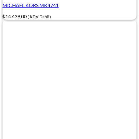
MICHAEL KORS MK4741
₺
14.439,00
( KDV Dahil )