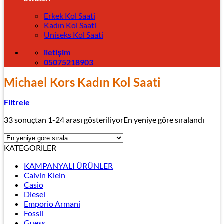
Erkek Kol Saati
Kadın Kol Saati
Uniseks Kol Saati
iletişim
05075218903
Michael Kors Kadın Kol Saati
Filtrele
33 sonuçtan 1-24 arası gösteriliyor
En yeniye göre sıralandı
KATEGORİLER
KAMPANYALI ÜRÜNLER
Calvin Klein
Casio
Diesel
Emporio Armani
Fossil
Guess