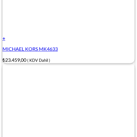
+
MICHAEL KORS MK4633
₺
23.459,00
( KDV Dahil )