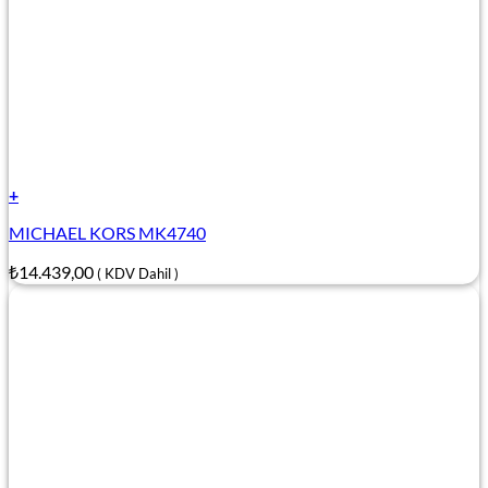
+
MICHAEL KORS MK4740
₺
14.439,00
( KDV Dahil )