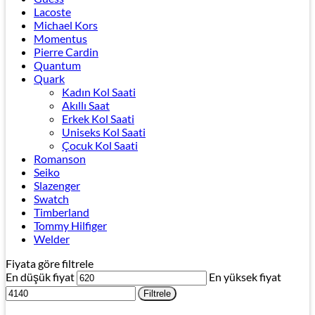
Lacoste
Michael Kors
Momentus
Pierre Cardin
Quantum
Quark
Kadın Kol Saati
Akıllı Saat
Erkek Kol Saati
Uniseks Kol Saati
Çocuk Kol Saati
Romanson
Seiko
Slazenger
Swatch
Timberland
Tommy Hilfiger
Welder
Fiyata göre filtrele
En düşük fiyat
En yüksek fiyat
Filtrele