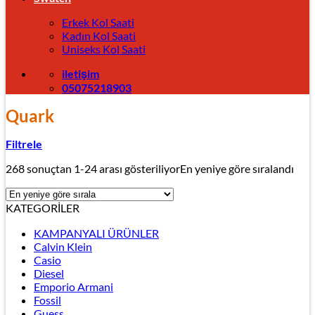
Erkek Kol Saati
Kadın Kol Saati
Uniseks Kol Saati
iletişim
05075218903
Quark
Filtrele
268 sonuçtan 1-24 arası gösteriliyor
En yeniye göre sıralandı
KATEGORİLER
KAMPANYALI ÜRÜNLER
Calvin Klein
Casio
Diesel
Emporio Armani
Fossil
Guess