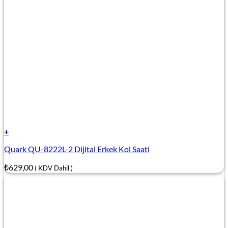
+
Quark QU-8222L-2 Dijital Erkek Kol Saati
₺
629,00
( KDV Dahil )