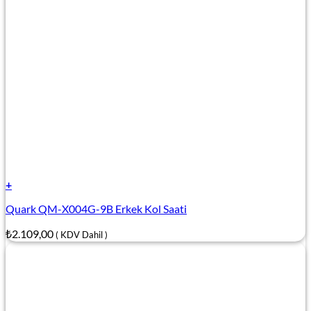
+
Quark QM-X004G-9B Erkek Kol Saati
₺
2.109,00
( KDV Dahil )