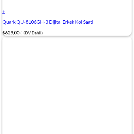
+
Quark QU-8106GH-3 Dijital Erkek Kol Saati
₺
629,00
( KDV Dahil )