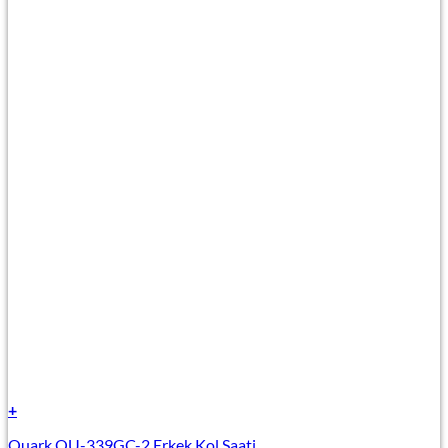
+
Quark QU-339GC-2 Erkek Kol Saati