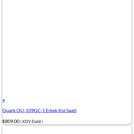
+
Quark QU-339GC-1 Erkek Kol Saati
₺
809,00
( KDV Dahil )