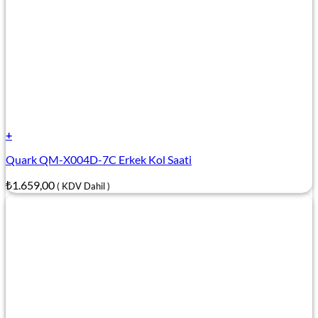
+
Quark QM-X004D-7C Erkek Kol Saati
₺
1.659,00
( KDV Dahil )