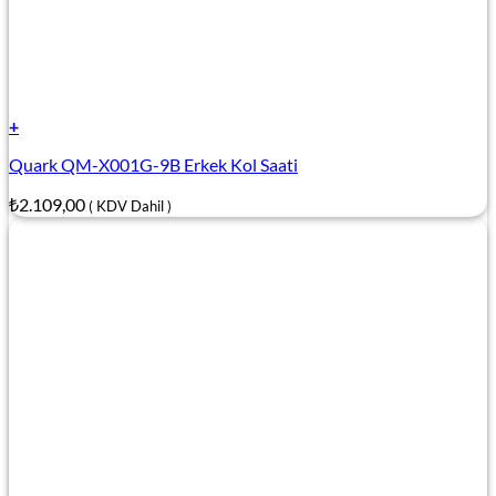
+
Quark QM-X001G-9B Erkek Kol Saati
₺
2.109,00
( KDV Dahil )