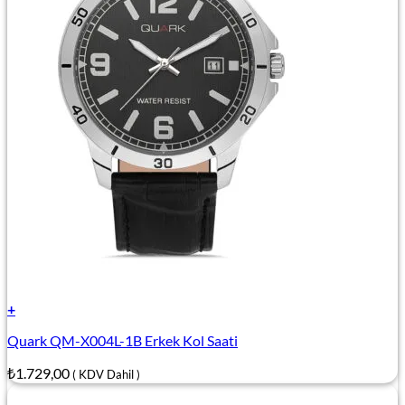
+
Quark QM-X004L-1B Erkek Kol Saati
₺
1.729,00
( KDV Dahil )