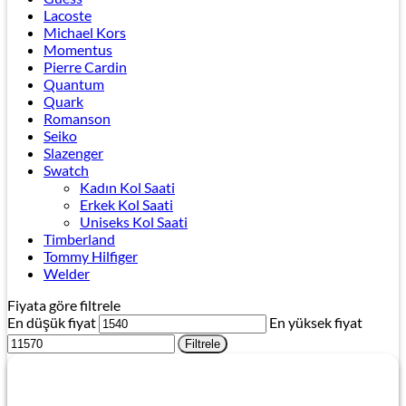
Lacoste
Michael Kors
Momentus
Pierre Cardin
Quantum
Quark
Romanson
Seiko
Slazenger
Swatch
Kadın Kol Saati
Erkek Kol Saati
Uniseks Kol Saati
Timberland
Tommy Hilfiger
Welder
Fiyata göre filtrele
En düşük fiyat
En yüksek fiyat
Filtrele