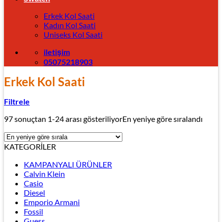
Erkek Kol Saati
Kadın Kol Saati
Uniseks Kol Saati
iletişim
05075218903
Erkek Kol Saati
Filtrele
97 sonuçtan 1-24 arası gösteriliyor
En yeniye göre sıralandı
KATEGORİLER
KAMPANYALI ÜRÜNLER
Calvin Klein
Casio
Diesel
Emporio Armani
Fossil
Guess