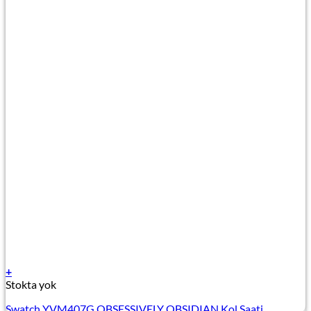
+
Stokta yok
Swatch YVM407G OBSESSIVELY OBSIDIAN Kol Saati