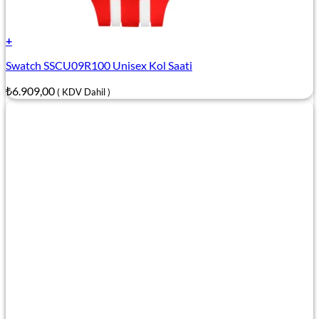
+
Swatch SSCU09R100 Unisex Kol Saati
₺
6.909,00
( KDV Dahil )