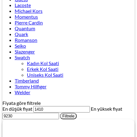
Lacoste
Michael Kors
Momentus
Pierre Cardin
Quantum
Quark
Romanson
Seiko
Slazenger
Swatch
Kadın Kol Saati
Erkek Kol Saati
Uniseks Kol Saati
Timberland
Tommy Hilfiger
Welder
Fiyata göre filtrele
En düşük fiyat
En yüksek fiyat
Filtrele