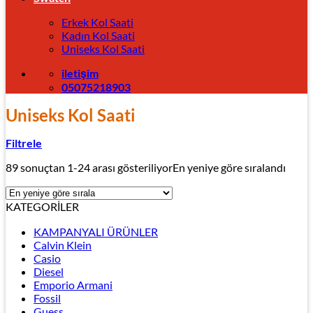
Erkek Kol Saati
Kadın Kol Saati
Uniseks Kol Saati
iletişim
05075218903
Uniseks Kol Saati
Filtrele
89 sonuçtan 1-24 arası gösteriliyor
En yeniye göre sıralandı
KATEGORİLER
KAMPANYALI ÜRÜNLER
Calvin Klein
Casio
Diesel
Emporio Armani
Fossil
Guess