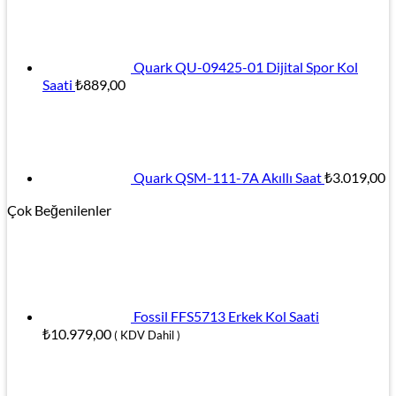
Quark QU-09425-01 Dijital Spor Kol
Saati
₺
889,00
Quark QSM-111-7A Akıllı Saat
₺
3.019,00
Çok Beğenilenler
Fossil FFS5713 Erkek Kol Saati
₺
10.979,00
( KDV Dahil )