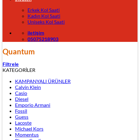
Erkek Kol Saati
Kadın Kol Saati
Uniseks Kol Saati
iletişim
05075218903
Quantum
Filtrele
KATEGORİLER
KAMPANYALI ÜRÜNLER
Calvin Klein
Casio
Diesel
Emporio Armani
Fossil
Guess
Lacoste
Michael Kors
Momentus