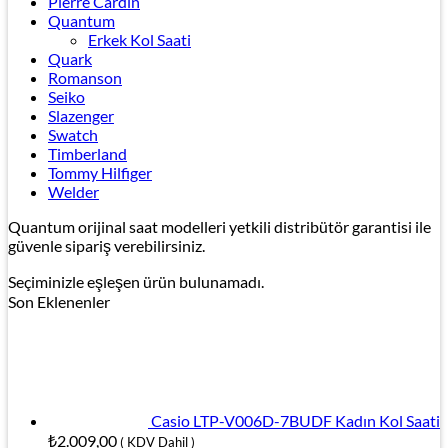
Pierre Cardin
Quantum
Erkek Kol Saati
Quark
Romanson
Seiko
Slazenger
Swatch
Timberland
Tommy Hilfiger
Welder
Quantum orijinal saat modelleri yetkili distribütör garantisi ile
güvenle sipariş verebilirsiniz.
Seçiminizle eşleşen ürün bulunamadı.
Son Eklenenler
Casio LTP-V006D-7BUDF Kadın Kol Saati
₺
2.009,00
( KDV Dahil )