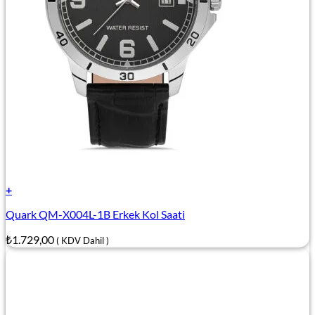
+
Quark QM-X004L-1B Erkek Kol Saati
₺
1.729,00
( KDV Dahil )