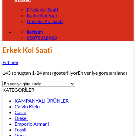
Erkek Kol Saati
Kadın Kol Saati
Uniseks Kol Saati
iletişim
05075218903
Erkek Kol Saati
Filtrele
143 sonuçtan 1-24 arası gösteriliyor
En yeniye göre sıralandı
KATEGORİLER
KAMPANYALI ÜRÜNLER
Calvin Klein
Casio
Diesel
Emporio Armani
Fossil
Guess