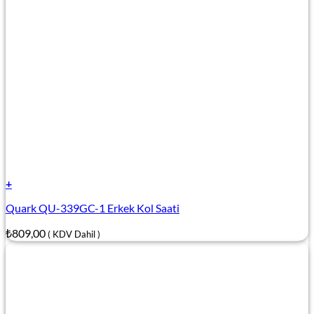
+
Quark QU-339GC-1 Erkek Kol Saati
₺
809,00
( KDV Dahil )