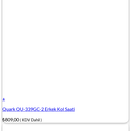
+
Quark QU-339GC-2 Erkek Kol Saati
₺
809,00
( KDV Dahil )