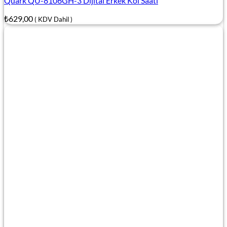
Quark QU-8106GH-3 Dijital Erkek Kol Saati
₺
629,00
( KDV Dahil )