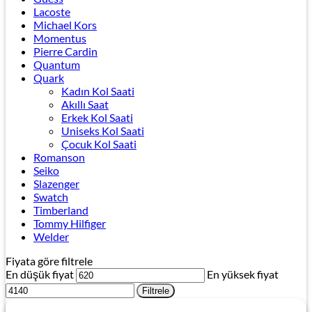
Lacoste
Michael Kors
Momentus
Pierre Cardin
Quantum
Quark
Kadın Kol Saati
Akıllı Saat
Erkek Kol Saati
Uniseks Kol Saati
Çocuk Kol Saati
Romanson
Seiko
Slazenger
Swatch
Timberland
Tommy Hilfiger
Welder
Fiyata göre filtrele
En düşük fiyat
En yüksek fiyat
Filtrele