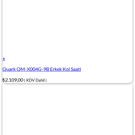
+
Quark QM-X004G-9B Erkek Kol Saati
₺
2.109,00
( KDV Dahil )