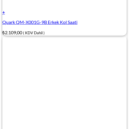
+
Quark QM-X001G-9B Erkek Kol Saati
₺
2.109,00
( KDV Dahil )