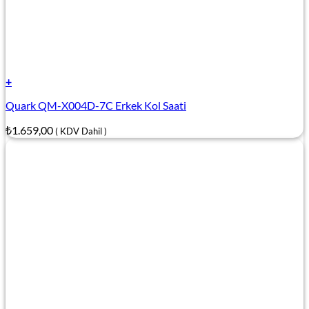
+
Quark QM-X004D-7C Erkek Kol Saati
₺
1.659,00
( KDV Dahil )