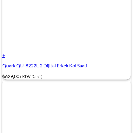
+
Quark QU-8222L-2 Dijital Erkek Kol Saati
₺
629,00
( KDV Dahil )