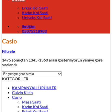
Erkek Kol Saati
Kadın Kol Saati
Uniseks Kol Saati
iletişim
05075218903
Casio
Filtrele
1475 sonuçtan 1345-1368 arası gösteriliyor
En yeniye göre
sıralandı
KATEGORİLER
KAMPANYALI ÜRÜNLER
Calvin Klein
Casio
Masa Saati
Kadın Kol Saati
Erkek Kol Saati