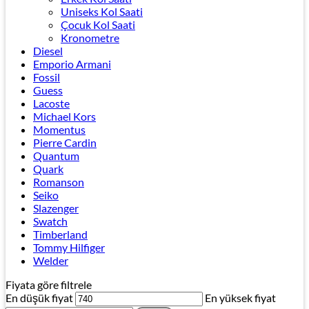
Uniseks Kol Saati
Çocuk Kol Saati
Kronometre
Diesel
Emporio Armani
Fossil
Guess
Lacoste
Michael Kors
Momentus
Pierre Cardin
Quantum
Quark
Romanson
Seiko
Slazenger
Swatch
Timberland
Tommy Hilfiger
Welder
Fiyata göre filtrele
En düşük fiyat
En yüksek fiyat