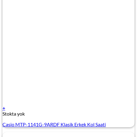
+
Stokta yok
Casio MTP-1141G-9ARDF Klasik Erkek Kol Saati