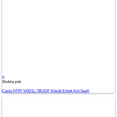
+
Stokta yok
Casio MTP-V001L-7BUDF Klasik Erkek Kol Saati