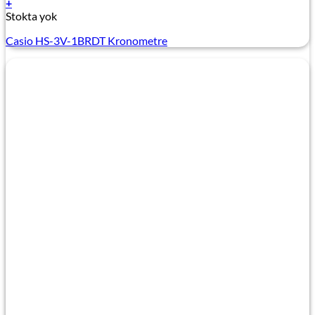
+
Stokta yok
Casio HS-3V-1BRDT Kronometre