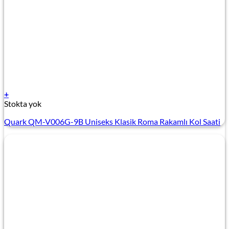
+
Stokta yok
Quark QM-V006G-9B Uniseks Klasik Roma Rakamlı Kol Saati