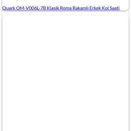
Quark QM-V006L-7B Klasik Roma Rakamlı Erkek Kol Saati