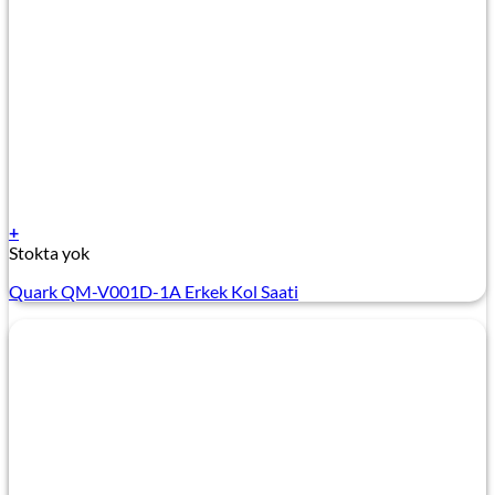
+
Stokta yok
Quark QM-V001D-1A Erkek Kol Saati