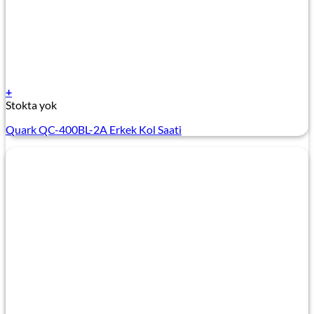
+
Stokta yok
Quark QC-400BL-2A Erkek Kol Saati