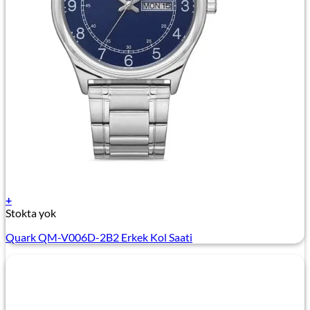
+
Stokta yok
Quark QM-V006D-2B2 Erkek Kol Saati