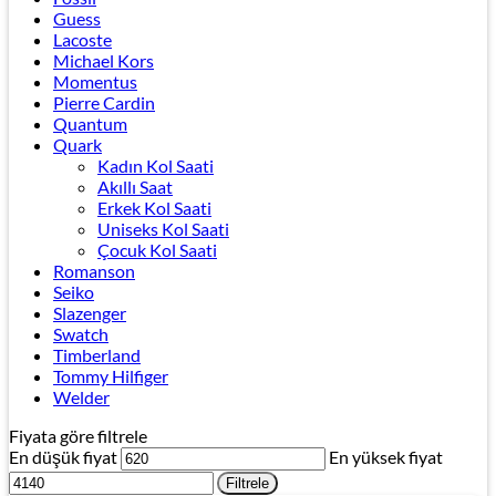
Guess
Lacoste
Michael Kors
Momentus
Pierre Cardin
Quantum
Quark
Kadın Kol Saati
Akıllı Saat
Erkek Kol Saati
Uniseks Kol Saati
Çocuk Kol Saati
Romanson
Seiko
Slazenger
Swatch
Timberland
Tommy Hilfiger
Welder
Fiyata göre filtrele
En düşük fiyat
En yüksek fiyat
Filtrele