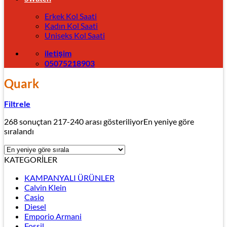
Erkek Kol Saati
Kadın Kol Saati
Uniseks Kol Saati
iletişim
05075218903
Quark
Filtrele
268 sonuçtan 217-240 arası gösteriliyor
En yeniye göre
sıralandı
KATEGORİLER
KAMPANYALI ÜRÜNLER
Calvin Klein
Casio
Diesel
Emporio Armani
Fossil