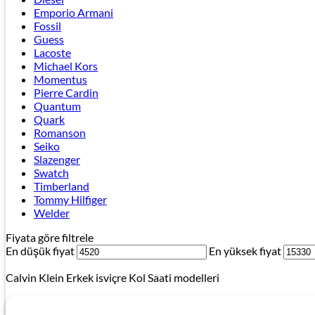
Emporio Armani
Fossil
Guess
Lacoste
Michael Kors
Momentus
Pierre Cardin
Quantum
Quark
Romanson
Seiko
Slazenger
Swatch
Timberland
Tommy Hilfiger
Welder
Fiyata göre filtrele
En düşük fiyat
En yüksek fiyat
Calvin Klein Erkek isviçre Kol Saati modelleri