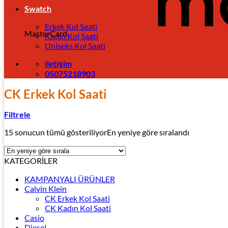
Swatch
Erkek Kol Saati
MasterCard
Kadın Kol Saati
Uniseks Kol Saati
iletişim
05075218903
CK Erkek Kol Saati
Filtrele
15 sonucun tümü gösteriliyor
En yeniye göre sıralandı
KATEGORİLER
KAMPANYALI ÜRÜNLER
Calvin Klein
CK Erkek Kol Saati
CK Kadın Kol Saati
Casio
Diesel