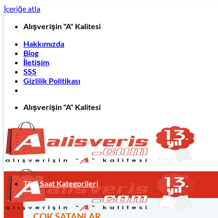
İçeriğe atla
Alışverişin "A" Kalitesi
Hakkımızda
Blog
İletişim
SSS
Gizlilik Politikası
Alışverişin "A" Kalitesi
Tüm Saat Kategorileri
ÇOK SATANLAR