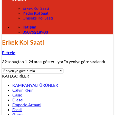
Erkek Kol Saati
Kadın Kol Saati
Uniseks Kol Saati
iletişim
05075218903
Erkek Kol Saati
Filtrele
39 sonuçtan 1-24 arası gösteriliyor
En yeniye göre sıralandı
KATEGORİLER
KAMPANYALI ÜRÜNLER
Calvin Klein
Casio
Diesel
Emporio Armani
Fossil
Guess