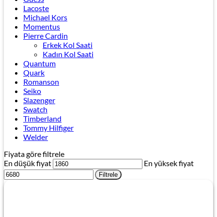
Lacoste
Michael Kors
Momentus
Pierre Cardin
Erkek Kol Saati
Kadın Kol Saati
Quantum
Quark
Romanson
Seiko
Slazenger
Swatch
Timberland
Tommy Hilfiger
Welder
Fiyata göre filtrele
En düşük fiyat
En yüksek fiyat
Filtrele