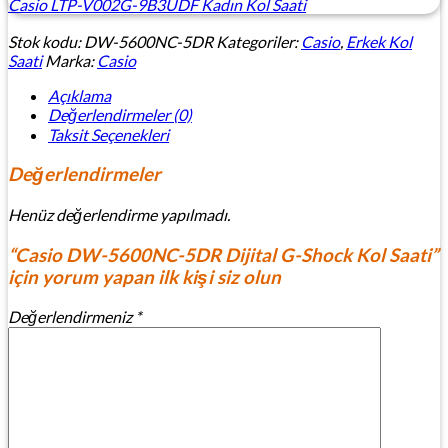
Casio LTP-V002G-9B3UDF Kadın Kol Saati
Stok kodu:
DW-5600NC-5DR
Kategoriler:
Casio
,
Erkek Kol
Saati
Marka:
Casio
Açıklama
Değerlendirmeler (0)
Taksit Seçenekleri
Değerlendirmeler
Henüz değerlendirme yapılmadı.
“Casio DW-5600NC-5DR Dijital G-Shock Kol Saati”
için yorum yapan ilk kişi siz olun
Değerlendirmeniz
*