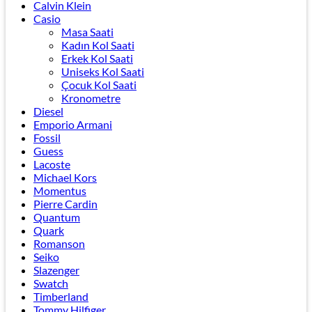
Calvin Klein
Casio
Masa Saati
Kadın Kol Saati
Erkek Kol Saati
Uniseks Kol Saati
Çocuk Kol Saati
Kronometre
Diesel
Emporio Armani
Fossil
Guess
Lacoste
Michael Kors
Momentus
Pierre Cardin
Quantum
Quark
Romanson
Seiko
Slazenger
Swatch
Timberland
Tommy Hilfiger