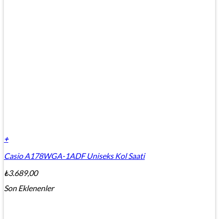
+
Casio A178WGA-1ADF Uniseks Kol Saati
₺
3.689,00
Son Eklenenler