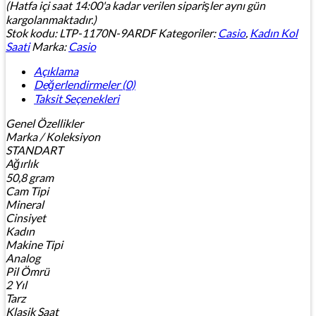
(Hatfa içi saat 14:00'a kadar verilen siparişler aynı gün
kargolanmaktadır.)
Stok kodu:
LTP-1170N-9ARDF
Kategoriler:
Casio
,
Kadın Kol
Saati
Marka:
Casio
Açıklama
Değerlendirmeler (0)
Taksit Seçenekleri
Genel Özellikler
Marka / Koleksiyon
STANDART
Ağırlık
50,8 gram
Cam Tipi
Mineral
Cinsiyet
Kadın
Makine Tipi
Analog
Pil Ömrü
2 Yıl
Tarz
Klasik Saat