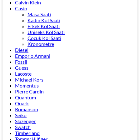
Calvin Klein
Casio
Masa Saati
Kadın Kol Saati
Erkek Kol Saati
Uniseks Kol Saati
Çocuk Kol Saati
Kronometre
Diesel
Emporio Armani
Fossil
Guess
Lacoste
Michael Kors
Momentus
Pierre Cardin
Quantum
Quark
Romanson
Seiko
Slazenger
Swatch
Timberland
Tommy Hilfiger