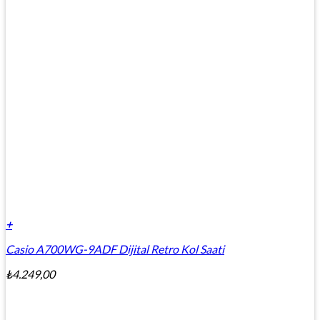
+
Casio A700WG-9ADF Dijital Retro Kol Saati
₺
4.249,00