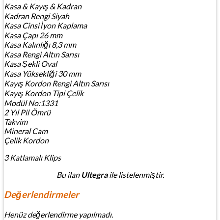
Kasa & Kayış & Kadran
Kadran Rengi
Siyah
Kasa Cinsi
İyon Kaplama
Kasa Çapı
26 mm
Kasa Kalınlığı
8,3 mm
Kasa Rengi
Altın Sarısı
Kasa Şekli
Oval
Kasa Yüksekliği
30 mm
Kayış Kordon Rengi
Altın Sarısı
Kayış Kordon Tipi
Çelik
Modül No:1331
2 Yıl Pil Ömrü
Takvim
Mineral Cam
Çelik Kordon
3 Katlamalı Klips
Bu ilan
Ultegra
ile listelenmiştir.
Değerlendirmeler
Henüz değerlendirme yapılmadı.