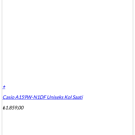
+
Casio A159W-N1DF Uniseks Kol Saati
₺
1.859,00