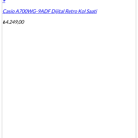
+
Casio A700WG-9ADF Dijital Retro Kol Saati
₺
4.249,00