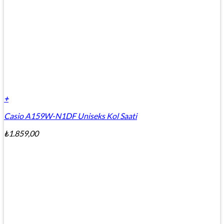
+
Casio A159W-N1DF Uniseks Kol Saati
₺
1.859,00