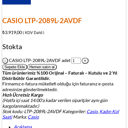
CASIO LTP-2089L-2AVDF
₺
3.919,00
( KDV Dahil )
Stokta
CASIO LTP-2089L-2AVDF adet
Sepete Ekle
Hemen satın al
Tüm ürünlerimiz %100 Orijinal – Faturalı – Kutulu ve 2 Yıl
Distribütör Garantilidir.
Firmamız e-fatura mükellefi olduğu için faturanız e-posta
adresinize gönderilmektedir.
Hızlı Ücretsiz Kargo
(Hatfa içi saat 14:00'a kadar verilen siparişler aynı gün
kargolanmaktadır.)
Stok kodu:
LTP-2089L-2AVDF
Kategoriler:
Casio
,
Kadın Kol
Saati
Marka:
Casio
Açıklama