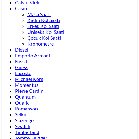
Calvin Klein
Casio
Masa Saati
Kadın Kol Saati
Erkek Kol Saati
Uniseks Kol Saati
Çocuk Kol Saati
Kronometre
Diesel
Emporio Armani
Fossil
Guess
Lacoste
Michael Kors
Momentus
Pierre Cardin
Quantum
Quark
Romanson
Seiko
Slazenger
Swatch
Timberland
Tommy Hilfiger