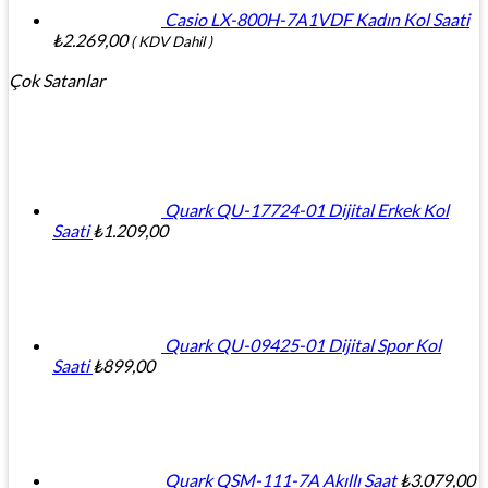
Casio LX-800H-7A1VDF Kadın Kol Saati
₺
2.269,00
( KDV Dahil )
Çok Satanlar
Quark QU-17724-01 Dijital Erkek Kol
Saati
₺
1.209,00
Quark QU-09425-01 Dijital Spor Kol
Saati
₺
899,00
Quark QSM-111-7A Akıllı Saat
₺
3.079,00