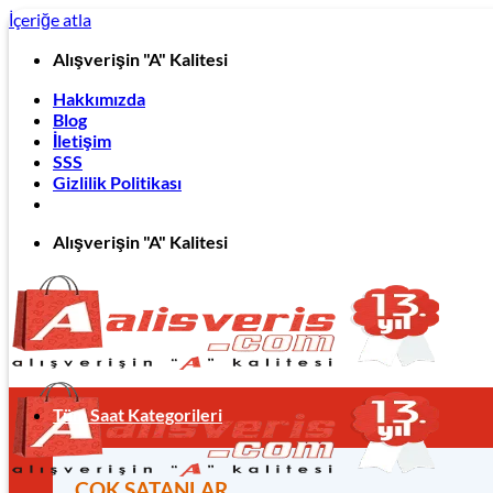
İçeriğe atla
Alışverişin "A" Kalitesi
Hakkımızda
Blog
İletişim
SSS
Gizlilik Politikası
Alışverişin "A" Kalitesi
Tüm Saat Kategorileri
ÇOK SATANLAR