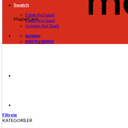
Swatch
Erkek Kol Saati
MasterCard
Kadın Kol Saati
Uniseks Kol Saati
iletişim
05075218903
Filtrele
KATEGORİLER