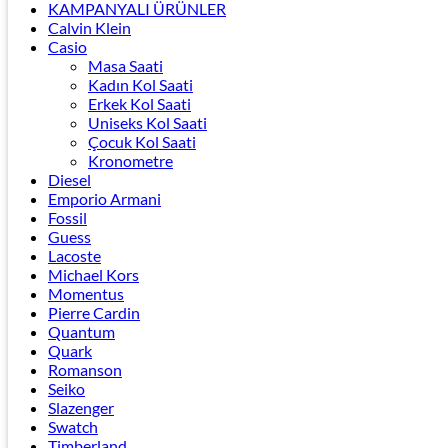
KAMPANYALI ÜRÜNLER
Calvin Klein
Casio
Masa Saati
Kadın Kol Saati
Erkek Kol Saati
Uniseks Kol Saati
Çocuk Kol Saati
Kronometre
Diesel
Emporio Armani
Fossil
Guess
Lacoste
Michael Kors
Momentus
Pierre Cardin
Quantum
Quark
Romanson
Seiko
Slazenger
Swatch
Timberland