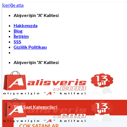
İçeriğe atla
Alışverişin "A" Kalitesi
Hakkımızda
Blog
İletişim
SSS
Gizlilik Politikası
Alışverişin "A" Kalitesi
Tüm Saat Kategorileri
ÇOK SATANLAR