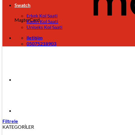
Swatch
Erkek Kol Saati
MasterCard
Kadın Kol Saati
Uniseks Kol Saati
iletişim
05075218903
Filtrele
KATEGORİLER