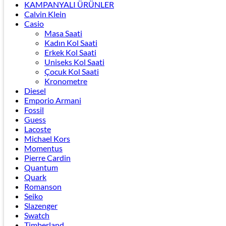
KAMPANYALI ÜRÜNLER
Calvin Klein
Casio
Masa Saati
Kadın Kol Saati
Erkek Kol Saati
Uniseks Kol Saati
Çocuk Kol Saati
Kronometre
Diesel
Emporio Armani
Fossil
Guess
Lacoste
Michael Kors
Momentus
Pierre Cardin
Quantum
Quark
Romanson
Seiko
Slazenger
Swatch
Timberland