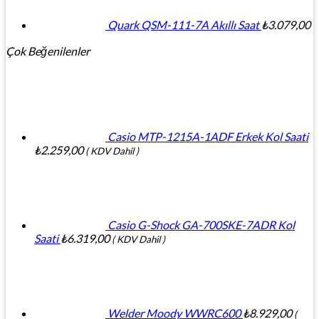
Quark QSM-111-7A Akıllı Saat
₺
3.079,00
Çok Beğenilenler
Casio MTP-1215A-1ADF Erkek Kol Saati
₺
2.259,00
( KDV Dahil )
Casio G-Shock GA-700SKE-7ADR Kol
Saati
₺
6.319,00
( KDV Dahil )
Welder Moody WWRC600
₺
8.929,00
(