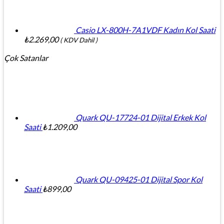
Casio LX-800H-7A1VDF Kadın Kol Saati
₺
2.269,00
( KDV Dahil )
Çok Satanlar
Quark QU-17724-01 Dijital Erkek Kol
Saati
₺
1.209,00
Quark QU-09425-01 Dijital Spor Kol
Saati
₺
899,00