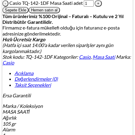
Casio TQ-142-1DF Masa Saati adet
Sepete Ekle
Hemen satın al
Tüm ürünlerimiz %100 Orijinal – Faturalı – Kutulu ve 2 Yıl
Distribütör Garantilidir.
Firmamız e-fatura mükellefi olduğu için faturanız e-posta
adresinize gönderilmektedir.
Hızlı Ücretsiz Kargo
(Hatfa içi saat 14:00'a kadar verilen siparişler aynı gün
kargolanmaktadır.)
Stok kodu:
TQ-142-1DF
Kategoriler:
Casio
,
Masa Saati
Marka:
Casio
Açıklama
Değerlendirmeler (0)
Taksit Seçenekleri
Ersa Garantili
Marka / Koleksiyon
MASA SAATİ
Ağırlık
105 gr
Alarm