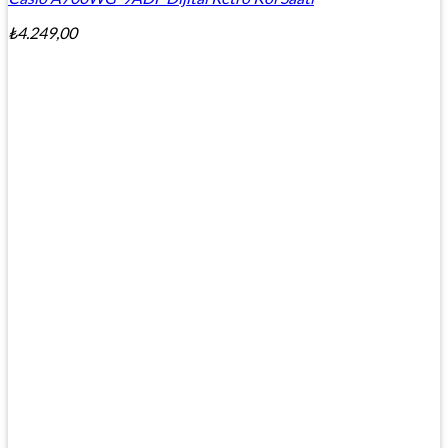
₺
4.249,00