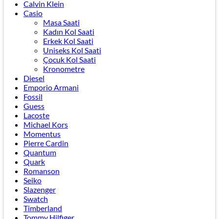
Calvin Klein
Casio
Masa Saati
Kadın Kol Saati
Erkek Kol Saati
Uniseks Kol Saati
Çocuk Kol Saati
Kronometre
Diesel
Emporio Armani
Fossil
Guess
Lacoste
Michael Kors
Momentus
Pierre Cardin
Quantum
Quark
Romanson
Seiko
Slazenger
Swatch
Timberland
Tommy Hilfiger