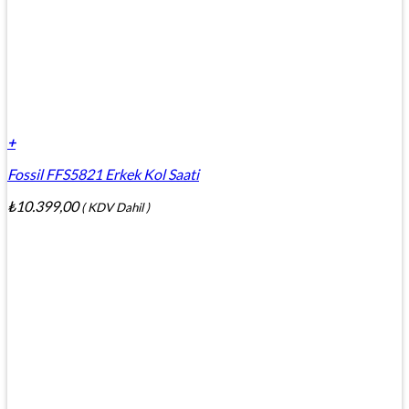
+
Fossil FFS5821 Erkek Kol Saati
₺
10.399,00
( KDV Dahil )