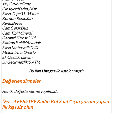
Yaş Grubu:Genç
Cinsiyet:Kadın / Kız
Kasa Çapı:31-35 mm
Kordon Renk:Sarı
Renk:Beyaz
Cam Şekli:Düz
Cam Tipi:Mineral
Garanti Süresi:2 Yıl
Kadran Şekli:Yuvarlak
Kasa Materyali:Çelik
Mekanizma:Quartz
Ek Özellik:Takvim
Su Geçirmezlik:5 ATM
Bu ilan
Ultegra
ile listelenmiştir.
Değerlendirmeler
Henüz değerlendirme yapılmadı.
“Fossil FES5199 Kadın Kol Saati” için yorum yapan
ilk kişi siz olun