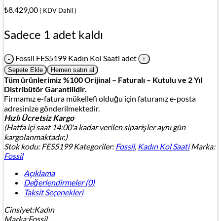
₺
8.429,00
( KDV Dahil )
Sadece 1 adet kaldı
Fossil FES5199 Kadın Kol Saati adet
Sepete Ekle
Hemen satın al
Tüm ürünlerimiz %100 Orijinal – Faturalı – Kutulu ve 2 Yıl
Distribütör Garantilidir.
Firmamız e-fatura mükellefi olduğu için faturanız e-posta
adresinize gönderilmektedir.
Hızlı Ücretsiz Kargo
(Hatfa içi saat 14:00'a kadar verilen siparişler aynı gün
kargolanmaktadır.)
Stok kodu:
FES5199
Kategoriler:
Fossil
,
Kadın Kol Saati
Marka:
Fossil
Açıklama
Değerlendirmeler (0)
Taksit Seçenekleri
Cinsiyet:Kadın
Marka:Fossil