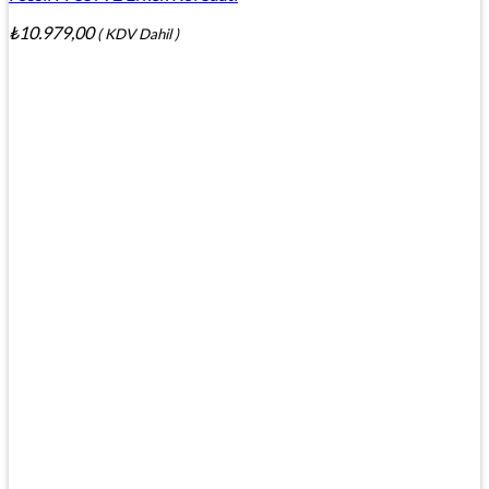
₺
10.979,00
( KDV Dahil )