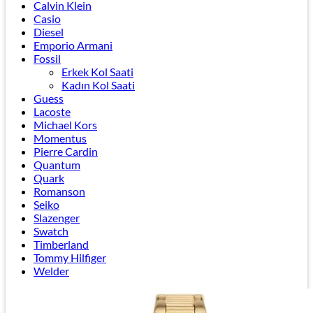
Calvin Klein
Casio
Diesel
Emporio Armani
Fossil
Erkek Kol Saati
Kadın Kol Saati
Guess
Lacoste
Michael Kors
Momentus
Pierre Cardin
Quantum
Quark
Romanson
Seiko
Slazenger
Swatch
Timberland
Tommy Hilfiger
Welder