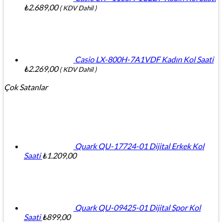
₺
2.689,00
( KDV Dahil )
Casio LX-800H-7A1VDF Kadın Kol Saati
₺
2.269,00
( KDV Dahil )
Çok Satanlar
Quark QU-17724-01 Dijital Erkek Kol
Saati
₺
1.209,00
Quark QU-09425-01 Dijital Spor Kol
Saati
₺
899,00