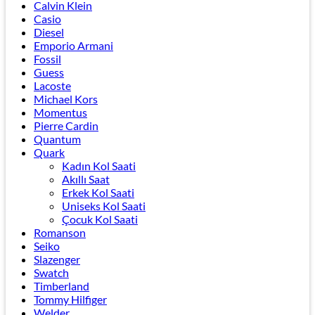
Calvin Klein
Casio
Diesel
Emporio Armani
Fossil
Guess
Lacoste
Michael Kors
Momentus
Pierre Cardin
Quantum
Quark
Kadın Kol Saati
Akıllı Saat
Erkek Kol Saati
Uniseks Kol Saati
Çocuk Kol Saati
Romanson
Seiko
Slazenger
Swatch
Timberland
Tommy Hilfiger
Welder