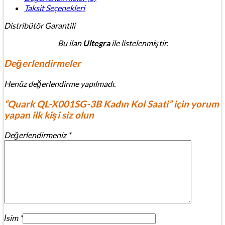
Taksit Seçenekleri
Distribütör Garantili
Bu ilan
Ultegra
ile listelenmiştir.
Değerlendirmeler
Henüz değerlendirme yapılmadı.
“Quark QL-X001SG-3B Kadın Kol Saati” için yorum
yapan ilk kişi siz olun
Değerlendirmeniz
*
İsim
*