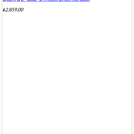
₺
2.859,00