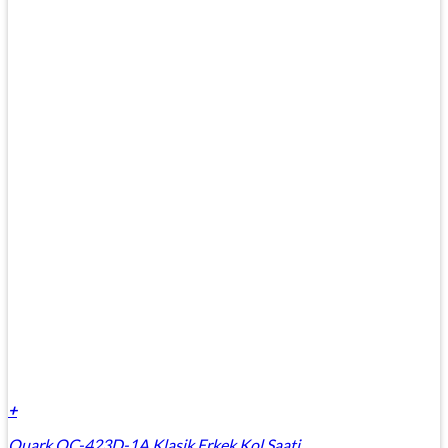
+
Quark QC-423D-1A Klasik Erkek Kol Saati