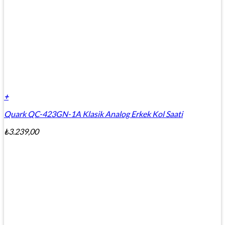
+
Quark QC-423GN-1A Klasik Analog Erkek Kol Saati
₺
3.239,00