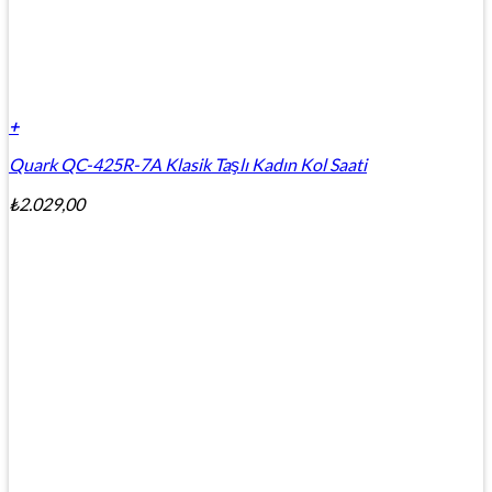
+
Quark QC-425R-7A Klasik Taşlı Kadın Kol Saati
₺
2.029,00