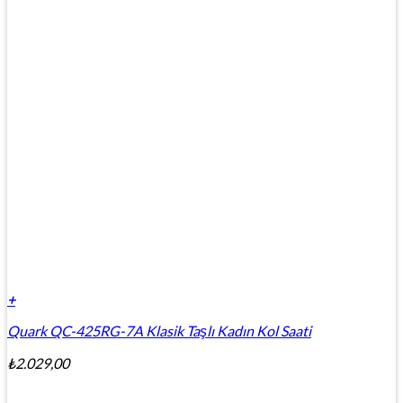
+
Quark QC-425RG-7A Klasik Taşlı Kadın Kol Saati
₺
2.029,00