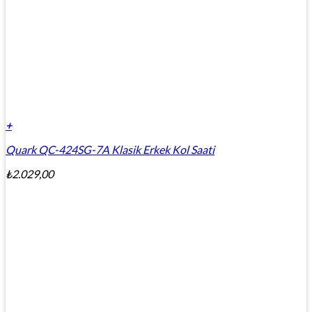
+
Quark QC-424SG-7A Klasik Erkek Kol Saati
₺
2.029,00