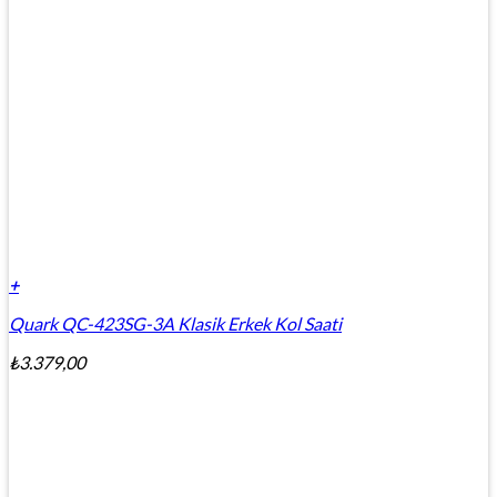
+
Quark QC-423SG-3A Klasik Erkek Kol Saati
₺
3.379,00