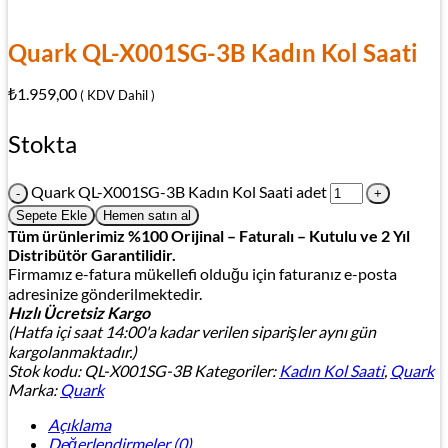
Quark QL-X001SG-3B Kadın Kol Saati
₺
1.959,00
( KDV Dahil )
Stokta
Quark QL-X001SG-3B Kadın Kol Saati adet
Sepete Ekle
Hemen satın al
Tüm ürünlerimiz %100 Orijinal – Faturalı – Kutulu ve 2 Yıl
Distribütör Garantilidir.
Firmamız e-fatura mükellefi olduğu için faturanız e-posta
adresinize gönderilmektedir.
Hızlı Ücretsiz Kargo
(Hatfa içi saat 14:00'a kadar verilen siparişler aynı gün
kargolanmaktadır.)
Stok kodu:
QL-X001SG-3B
Kategoriler:
Kadın Kol Saati
,
Quark
Marka:
Quark
Açıklama
Değerlendirmeler (0)