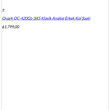
+
Quark QC-420GL-3A5 Klasik Analog Erkek Kol Saati
₺
1.799,00