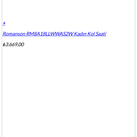
+
Romanson RM8A18LLWWAS2W Kadın Kol Saati
₺
3.669,00