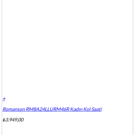
+
Romanson RM8A24LLURM46R Kadın Kol Saati
₺
3.949,00