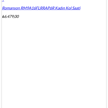
Romanson RM9A16FLRRAP6R Kadın Kol Saati
₺
6.479,00