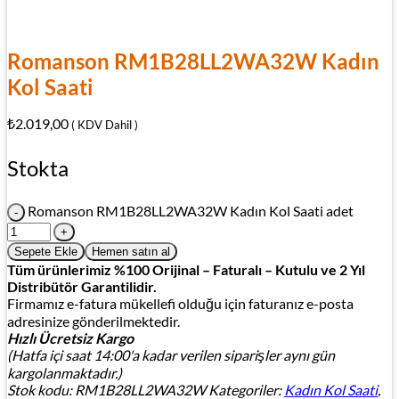
Romanson RM1B28LL2WA32W Kadın
Kol Saati
₺
2.019,00
( KDV Dahil )
Stokta
Romanson RM1B28LL2WA32W Kadın Kol Saati adet
Sepete Ekle
Hemen satın al
Tüm ürünlerimiz %100 Orijinal – Faturalı – Kutulu ve 2 Yıl
Distribütör Garantilidir.
Firmamız e-fatura mükellefi olduğu için faturanız e-posta
adresinize gönderilmektedir.
Hızlı Ücretsiz Kargo
(Hatfa içi saat 14:00'a kadar verilen siparişler aynı gün
kargolanmaktadır.)
Stok kodu:
RM1B28LL2WA32W
Kategoriler:
Kadın Kol Saati
,