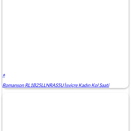
+
Romanson RL1B25LLNRAS5U İsviçre Kadın Kol Saati