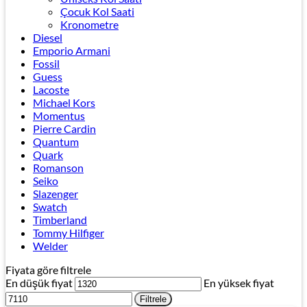
Çocuk Kol Saati
Kronometre
Diesel
Emporio Armani
Fossil
Guess
Lacoste
Michael Kors
Momentus
Pierre Cardin
Quantum
Quark
Romanson
Seiko
Slazenger
Swatch
Timberland
Tommy Hilfiger
Welder
Fiyata göre filtrele
En düşük fiyat
En yüksek fiyat
Filtrele