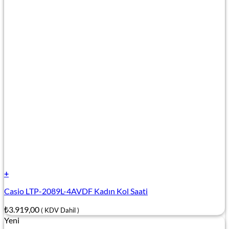
+
Casio LTP-2089L-4AVDF Kadın Kol Saati
₺
3.919,00
( KDV Dahil )
Yeni