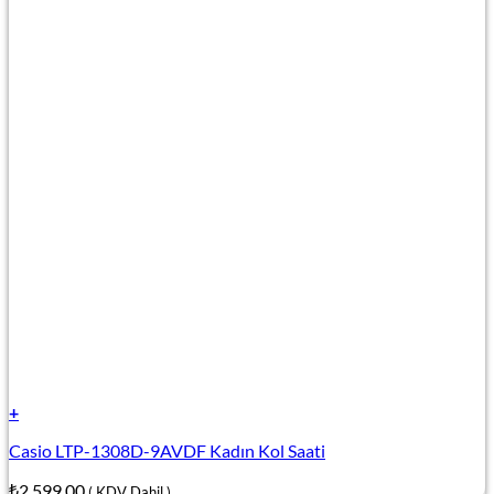
+
Casio LTP-1308D-9AVDF Kadın Kol Saati
₺
2.599,00
( KDV Dahil )