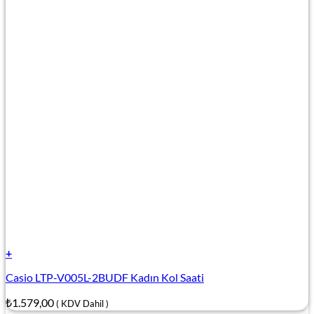
+
Casio LTP-V005L-2BUDF Kadın Kol Saati
₺
1.579,00
( KDV Dahil )