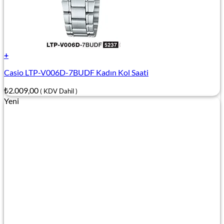
+
Casio LTP-V006D-7BUDF Kadın Kol Saati
₺
2.009,00
( KDV Dahil )
Yeni