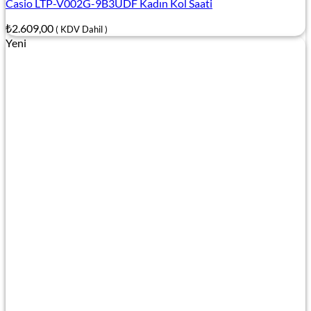
Casio LTP-V002G-9B3UDF Kadın Kol Saati
₺
2.609,00
( KDV Dahil )
Yeni