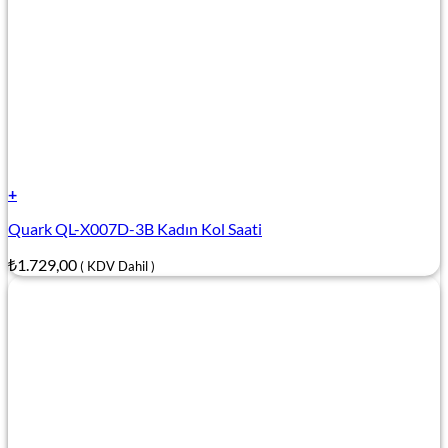
+
Quark QL-X007D-3B Kadın Kol Saati
₺
1.729,00
( KDV Dahil )