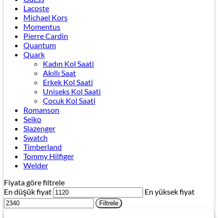
Lacoste
Michael Kors
Momentus
Pierre Cardin
Quantum
Quark
Kadın Kol Saati
Akıllı Saat
Erkek Kol Saati
Uniseks Kol Saati
Çocuk Kol Saati
Romanson
Seiko
Slazenger
Swatch
Timberland
Tommy Hilfiger
Welder
Fiyata göre filtrele
En düşük fiyat
En yüksek fiyat
Filtrele