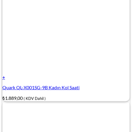
+
Quark QL-X001SG-9B Kadın Kol Saati
₺
1.889,00
( KDV Dahil )