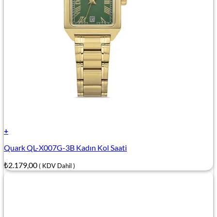
+
Quark QL-X007G-3B Kadın Kol Saati
₺
2.179,00
( KDV Dahil )