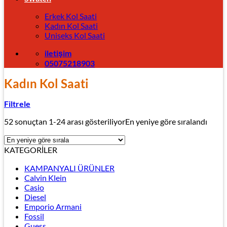
Erkek Kol Saati
Kadın Kol Saati
Uniseks Kol Saati
iletişim
05075218903
Kadın Kol Saati
Filtrele
52 sonuçtan 1-24 arası gösteriliyor
En yeniye göre sıralandı
KATEGORİLER
KAMPANYALI ÜRÜNLER
Calvin Klein
Casio
Diesel
Emporio Armani
Fossil
Guess