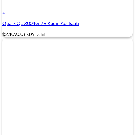
+
Quark QL-X004G-7B Kadın Kol Saati
₺
2.109,00
( KDV Dahil )