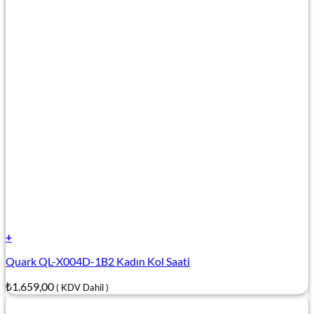
+
Quark QL-X004D-1B2 Kadın Kol Saati
₺
1.659,00
( KDV Dahil )