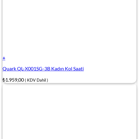
+
Quark QL-X001SG-3B Kadın Kol Saati
₺
1.959,00
( KDV Dahil )