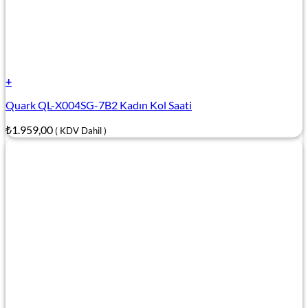
+
Quark QL-X004SG-7B2 Kadın Kol Saati
₺
1.959,00
( KDV Dahil )