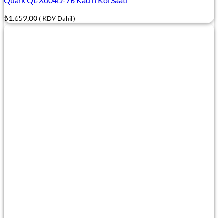
Quark QL-X004D-7B Kadın Kol Saati
₺
1.659,00
( KDV Dahil )