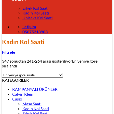
Erkek Kol Saati
Kadın Kol Saati
Uniseks Kol Saati
iletişim
05075218903
Kadın Kol Saati
Filtrele
347 sonuçtan 241-264 arası gösteriliyor
En yeniye göre
sıralandı
KATEGORİLER
KAMPANYALI ÜRÜNLER
Calvin Klein
Casio
Masa Saati
Kadın Kol Saati
Erkek Kol Saati