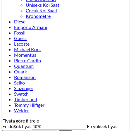
Uniseks Kol Saati
Çocuk Kol Saati
Kronometre
Diesel
Emporio Armani
Fossil
Guess
Lacoste
Michael Kors
Momentus
Pierre Cardin
Quantum
Quark
Romanson
Seiko
Slazenger
Swatch
Timberland
Tommy Hilfiger
Welder
Fiyata göre filtrele
En düşük fiyat
En yüksek fiyat