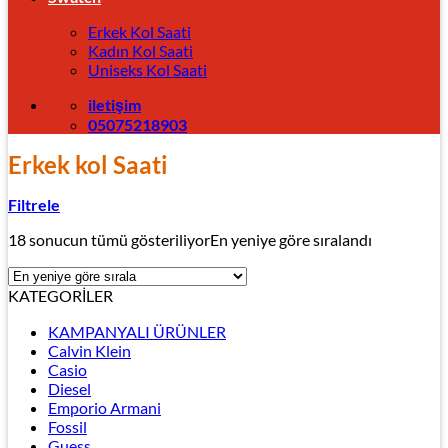
Erkek Kol Saati
Kadın Kol Saati
Uniseks Kol Saati
iletişim
05075218903
Erkek kol Saati
Filtrele
18 sonucun tümü gösteriliyor
En yeniye göre sıralandı
KATEGORİLER
KAMPANYALI ÜRÜNLER
Calvin Klein
Casio
Diesel
Emporio Armani
Fossil
Guess