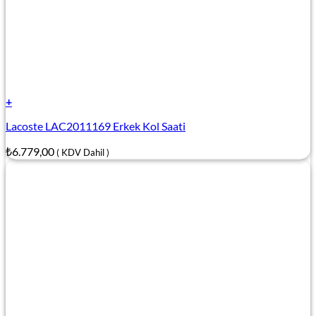
+
Lacoste LAC2011169 Erkek Kol Saati
₺
6.779,00
( KDV Dahil )