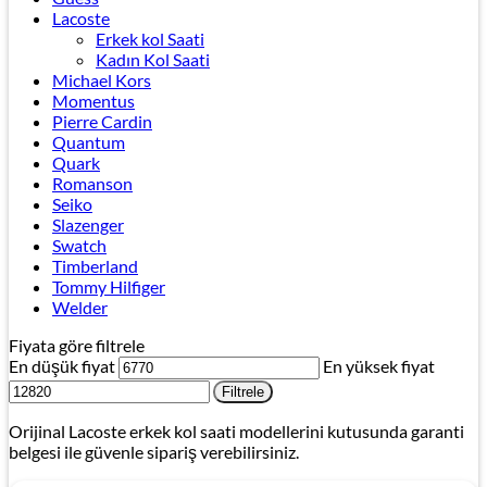
Lacoste
Erkek kol Saati
Kadın Kol Saati
Michael Kors
Momentus
Pierre Cardin
Quantum
Quark
Romanson
Seiko
Slazenger
Swatch
Timberland
Tommy Hilfiger
Welder
Fiyata göre filtrele
En düşük fiyat
En yüksek fiyat
Filtrele
Orijinal Lacoste erkek kol saati modellerini kutusunda garanti
belgesi ile güvenle sipariş verebilirsiniz.