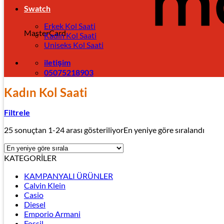
Swatch
Erkek Kol Saati
MasterCard
Kadın Kol Saati
Uniseks Kol Saati
iletişim
05075218903
Kadın Kol Saati
Filtrele
25 sonuçtan 1-24 arası gösteriliyor
En yeniye göre sıralandı
KATEGORİLER
KAMPANYALI ÜRÜNLER
Calvin Klein
Casio
Diesel
Emporio Armani
Fossil