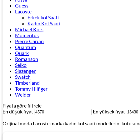
Guess
Lacoste
Erkek kol Saati
Kadın Kol Saati
Michael Kors
Momentus
Pierre Cardin
Quantum
Quark
Romanson
Seiko
Slazenger
Swatch
Timberland
Tommy Hilfiger
Welder
Fiyata göre filtrele
En düşük fiyat
En yüksek fiyat
Orijinal moda Lacoste marka kadın kol saati modellerini kutusunda 