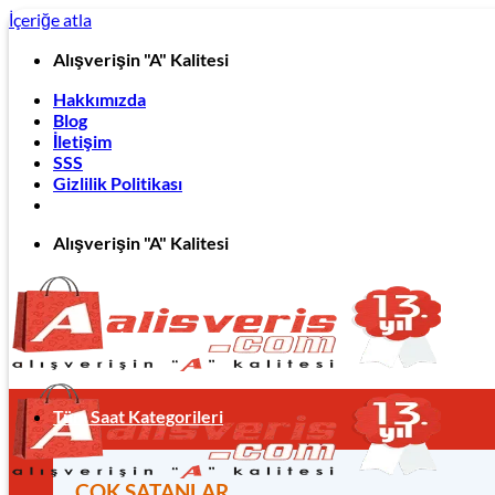
İçeriğe atla
Alışverişin "A" Kalitesi
Hakkımızda
Blog
İletişim
SSS
Gizlilik Politikası
Alışverişin "A" Kalitesi
Tüm Saat Kategorileri
ÇOK SATANLAR