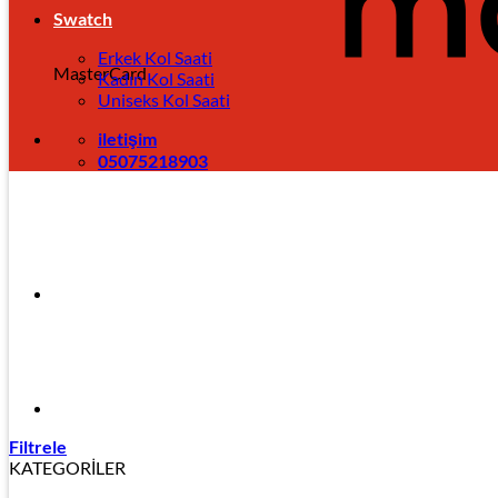
Swatch
Erkek Kol Saati
MasterCard
Kadın Kol Saati
Uniseks Kol Saati
iletişim
05075218903
Filtrele
KATEGORİLER