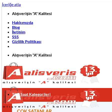
İçeriğe atla
Alışverişin "A" Kalitesi
Hakkımızda
Blog
İletişim
SSS
Gizlilik Politikası
Alışverişin "A" Kalitesi
Tüm Saat Kategorileri
ÇOK SATANLAR