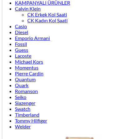
KAMPANYALI ÜRÜNLER
Calvin Klein
CK Erkek Kol Saati
CK Kadın Kol Saati
Casio
Diesel
Emporio Armani
Fossil
Guess
Lacoste
Michael Kors
Momentus
Pierre Cardin
Quantum
Quark
Romanson
Seiko
Slazenger
Swatch
Timberland
Tommy Hilfiger
Welder