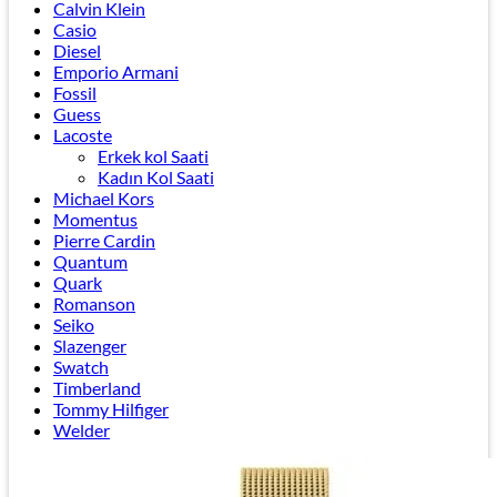
Calvin Klein
Casio
Diesel
Emporio Armani
Fossil
Guess
Lacoste
Erkek kol Saati
Kadın Kol Saati
Michael Kors
Momentus
Pierre Cardin
Quantum
Quark
Romanson
Seiko
Slazenger
Swatch
Timberland
Tommy Hilfiger
Welder